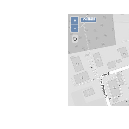
Vollbild
+
−