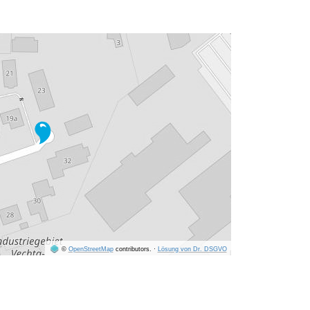
©
OpenStreetMap
contributors.
·
Lösung von Dr. DSGVO